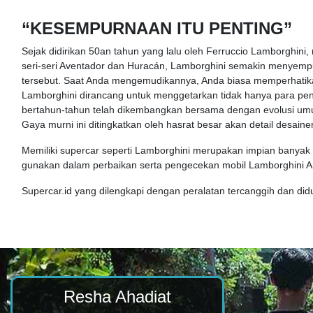
“KESEMPURNAAN ITU PENTING”
Sejak didirikan 50an tahun yang lalu oleh Ferruccio Lamborghini
seri-seri Aventador dan Huracán, Lamborghini semakin menyempu
tersebut. Saat Anda mengemudikannya, Anda biasa memperhatikan 
Lamborghini dirancang untuk menggetarkan tidak hanya para peng
bertahun-tahun telah dikembangkan bersama dengan evolusi umum
Gaya murni ini ditingkatkan oleh hasrat besar akan detail desaine
Memiliki supercar seperti Lamborghini merupakan impian banya
gunakan dalam perbaikan serta pengecekan mobil Lamborghini A
Supercar.id yang dilengkapi dengan peralatan tercanggih dan di
Resha Ahadiat