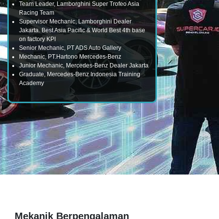
Team Leader, Lamborghini Super Trofeo Asia
Racing Team
Supervisor Mechanic, Lamborghini Dealer
Jakarta. Best Asia Pacific & World Best 4th base
on factory KPI
Senior Mechanic, PT ADS Auto Gallery
Mechanic, PT.Hartono Mercedes-Benz
Junior Mechanic, Mercedes-Benz Dealer Jakarta
Graduate, Mercedes-Benz Indonesia Training
Academy
Mekanik Berpengalaman