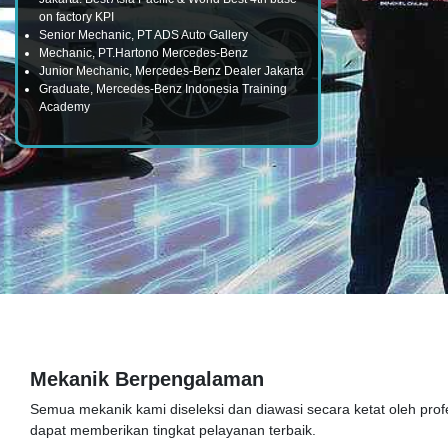
on factory KPI
Senior Mechanic, PT ADS Auto Gallery
Mechanic, PT.Hartono Mercedes-Benz
Junior Mechanic, Mercedes-Benz Dealer Jakarta
Graduate, Mercedes-Benz Indonesia Training
Academy
Mekanik Berpengalaman
Semua mekanik kami diseleksi dan diawasi secara ketat oleh prof
dapat memberikan tingkat pelayanan terbaik.