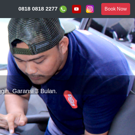
0818 0818 2277
Book Now
gih. Garansi 3 Bulan.