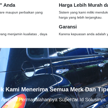
a” Anda
Harga Lebih Murah d
are maupun perbaikan yang
Sistem yang kami miliki menduk
harga yang lebih terjangkau.
Garansi
yang menjamin kualiatas , daya
Karena kepuasan anda adalah y
k Kami Menerima Semua Merk Dan Tip
Apapun Permasalahannya Supercar.id Solusinya.