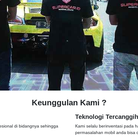
Keunggulan Kami ?
Teknologi Tercanggi
esional di bidangnya sehingga
Kami selalu berinventasi pada 
permasalahan mobil anda bisa di