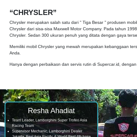
“CHRYSLER”
Chrysler merupakan salah satu dari " Tiga Besar " produsen mobil 
Chrysler dari sisa-sisa Maxwell Motor Company. Pada tahun 1998,
Chrysler. Sedan 300 ukuran penuh yang ditata dengan gaya ters
Memiliki mobil Chrysler yang mewah merupakan kebanggaan terse
Anda.
Hanya dengan perbaikasn dan servis rutin di Supercar.id, deng
Resha Ahadiat
Team Leader, Lamborghini Super Trofeo Asia
Racing Team
Supervisor Mechanic, Lamborghini Dealer
Jakarta. Best Asia Pacific & World Best 4th base