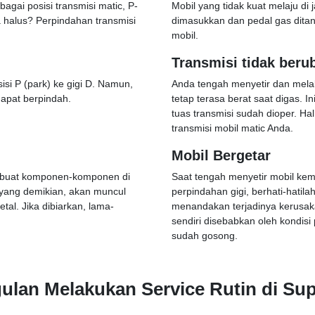
gai posisi transmisi matic, P-
Mobil yang tidak kuat melaju di
 halus? Perpindahan transmisi
dimasukkan dan pedal gas ditan
mobil.
Transmisi tidak beru
isi P (park) ke gigi D. Namun,
Anda tengah menyetir dan melak
apat berpindah.
tetap terasa berat saat digas. 
tuas transmisi sudah dioper. Ha
transmisi mobil matic Anda.
Mobil Bergetar
embuat komponen-komponen di
Saat tengah menyetir mobil kem
i yang demikian, akan muncul
perpindahan gigi, berhati-hatila
al. Jika dibiarkan, lama-
menandakan terjadinya kerusaka
sendiri disebabkan oleh kondisi
sudah gosong.
lan Melakukan Service Rutin di Sup