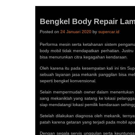
Bengkel Body Repair Lamb
Posted on
24 Januari 2020
by
supercar.id
Performa mesin serta ketahanan sistem pengama
body mobil tidak mendapatkan perhatian. Justru h
bisa menurunkan citra kegagahan kendaraan.
Oleh karena itu pada kesempatan kali ini tim S
sebuah layanan jasa mekanik panggilan bisa mel
seperti bengkel konvensional.
Selain mempermudah owner dalam menentukan wakt
sang mekaniklah yang satang ke lokasi pelangga
siap mendatangi lokasi pemilik kendaraan sehing
Setelah dilakukan diagnosa oleh mekanik, ternya
patah karena getaran yang terjadi pada mobil apab
Dengan segala servis unggulan serta keuntunga