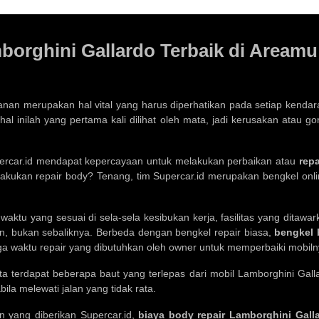
orghini Gallardo Terbaik di Areamu
nan merupakan hal vital yang harus diperhatikan pada setiap kendar
al inilah yang pertama kali dilihat oleh mata, jadi kerusakan atau g
upercar.id mendapat kepercayaan untuk melakukan perbaikan atau
rep
akukan repair body? Tenang, tim Supercar.id merupakan bengkel onli
u yang sesuai di sela-sela kesibukan kerja, fasilitas yang ditawa
n, bukan sebaliknya. Berbeda dengan bengkel repair biasa,
bengkel 
ga waktu repair yang dibutuhkan oleh owner untuk memperbaiki mobilny
ta terdapat beberapa baut yang terlepas dari mobil Lamborghini Galla
ila melewati jalan yang tidak rata.
n yang diberikan Supercar.id,
biaya body repair Lamborghini Gall