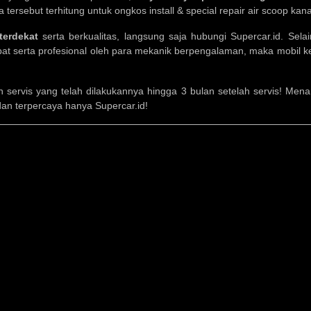
 tersebut terhitung untuk ongkos install & special repair air scoop kan
terdekat
serta berkualitas, langsung saja hubungi Supercar.id. Sel
at serta profesional oleh para mekanik berpengalaman, maka mobil k
ervis yang telah dilakukannya hingga 3 bulan setelah servis! Mena
dan terpercaya hanya Supercar.id!