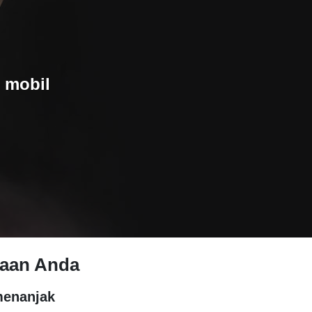
 mobil
raan Anda
menanjak