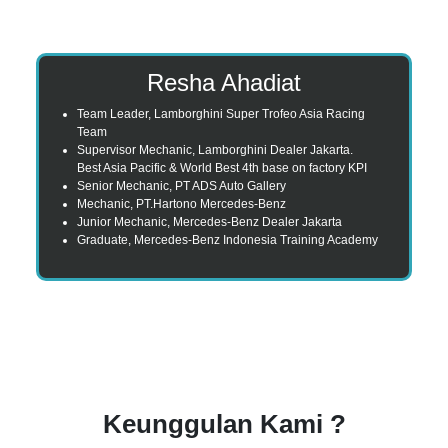
Resha Ahadiat
Team Leader, Lamborghini Super Trofeo Asia Racing
Team
Supervisor Mechanic, Lamborghini Dealer Jakarta.
Best Asia Pacific & World Best 4th base on factory KPI
Senior Mechanic, PT ADS Auto Gallery
Mechanic, PT.Hartono Mercedes-Benz
Junior Mechanic, Mercedes-Benz Dealer Jakarta
Graduate, Mercedes-Benz Indonesia Training Academy
Keunggulan Kami ?