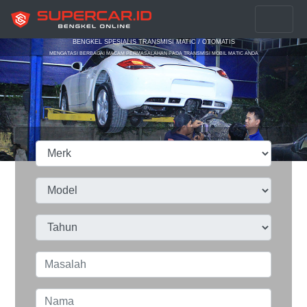
BENGKEL SPESIALIS TRANSMISI MATIC / OTOMATIS
MENGATASI BERBAGAI MACAM PERMASALAHAN PADA TRANSMISI MOBIL MATIC ANDA