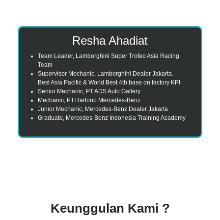
Resha Ahadiat
Team Leader, Lamborghini Super Trofeo Asia Racing
Team
Supervisor Mechanic, Lamborghini Dealer Jakarta.
Best Asia Pacific & World Best 4th base on factory KPI
Senior Mechanic, PT ADS Auto Gallery
Mechanic, PT.Hartono Mercedes-Benz
Junior Mechanic, Mercedes-Benz Dealer Jakarta
Graduate, Mercedes-Benz Indonesia Training Academy
Keunggulan Kami ?